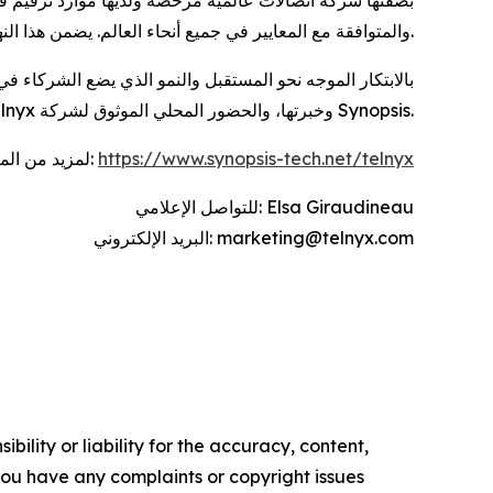
والمتوافقة مع المعايير في جميع أنحاء العالم. يضمن هذا النهج الموحد الامتثال، ويسرّع عملية التنفيذ، ويزيل التعقيدات التشغيلية المرتبطة بالتعامل مع مزودين متعددين.
منطقة الشرق الأوسط وشمال إفريقيا وذلك من خلال دمج البنية التحتية للاتصالات لدى Telnyx وخبرتها، والحضور المحلي الموثوق لشركة Synopsis.
لمزيد من المعلومات عن الشراكة والخدمات المقدمة، تفضل بزيارة: ‎
https://www.synopsis-tech.net/telnyx
للتواصل الإعلامي: ‎Elsa Giraudineau
البريد الإلكتروني: marketing@telnyx.com
ility or liability for the accuracy, content,
f you have any complaints or copyright issues