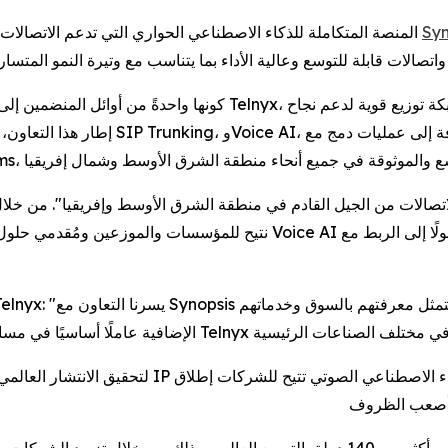
، المنصة المتكاملة للذكاء الاصطناعي الحواري التي تدعم الاتصالات العالمية، عن عقد شراكة جديدة مع ‎
Syn
واتصال إنترنت الأ Zoom Phone وMicrosoft
e AI ووصولًا إلى الربط مع Teams وZoom، يتمثل هدفنا في تبسيط عملية التبني