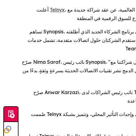
أعلنت ‎
Telnyx
تساهم Synopsis، كونها واحدةً من أوائل المنضمين إلى برنامج الشركاء الجديد الذي أطلقته Telnyx، بخبرتها الإقليمية العميقة وشبكة توزيع قوية لدعم نجاح Telnyx في دخول السوق. في
إطار هذا التعاون، ستقدم الشركتان حلول اتصالات متقدمة، تشمل خدمات SIP Trunking، وVoice AI، شياء، بالإضافة إلى عمليات دمج مع
صرّح Nima Saraf، نائب رئيس Synopsis، "تمثل هذه الشراكة خطوة مهمة نحو توسيع نطاق الاتصالات من الجيل القادم في منطقة الشرق الأوسط وإفريقيا". من خلال شراكتنا مع Telnyx،
نتيح للمؤسسات والموزعين ومُقدمي حلول الدمج نشر تقنيات الاتصالات الحديثة بسرعةٍ وثقةٍ. بدءًا من Voic
صرّح Anwar Karzazi، نائب رئيس الشراكات لدى Telnyx: "يسرنا التعاون مع Synopsis بينما نوسع وجودنا في منطقة الشرق الأوسط وإفريقيا". "ستمثل معرفتهم بالسوق وخدماتهم
صُممت Telnyx لتحقيق الانتشار العالمي وإحداث التأثير المحلي، وتتميز بشبكة IP عالمية خاصة، وموارد حوسبة مخصصة، وبنية متكاملة للذكاء الاصطناعي الصوتي تتيح للشركات إطلاق
تسهل Telnyx، بصفتها شركة اتصالات عالمية مرخصة ولديها موارد ترقيم في أكثر من 140 دولة، التوسع العالمي وذلك من خلال تزويد الشركات بمزود واحد موثوق للاتصالات عالية الجودة