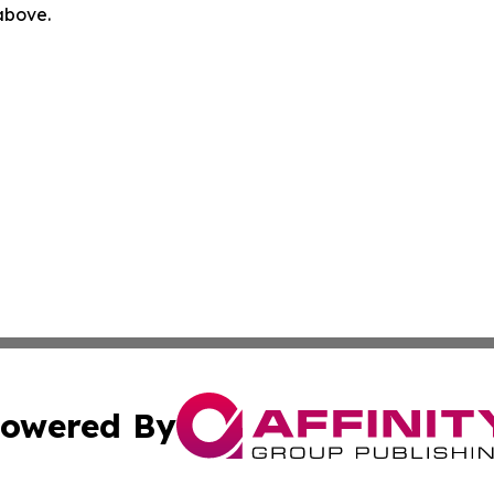
 above.
owered By