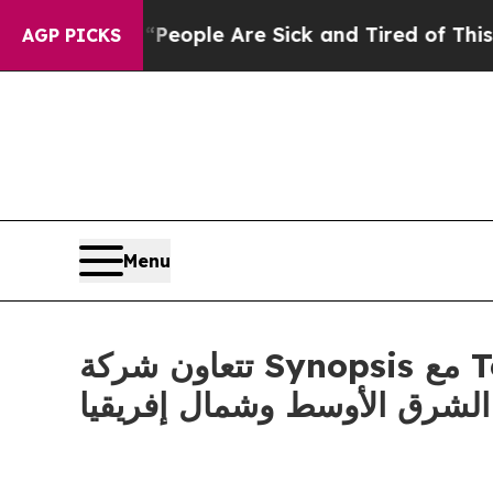
igan Win: “People Are Sick and Tired of This Poli
AGP PICKS
Menu
تتعاون شركة Synopsis مع Telnyx لطرح تقنيات اتصالات قابلة للتوسع وVoice AI في منطقة
الشرق الأوسط وشمال إفريقيا