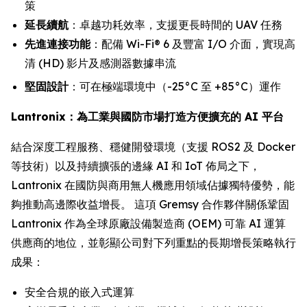
策
延長續航
：卓越功耗效率，支援更長時間的 UAV 任務
先進連接功能
：配備 Wi-Fi® 6 及豐富 I/O 介面，實現高
清 (HD) 影片及感測器數據串流
堅固設計
：可在極端環境中（-25°C 至 +85°C）運作
Lantronix：為工業與國防市場打造方便擴充的 AI 平台
結合深度工程服務、穩健開發環境（支援 ROS2 及 Docker
等技術）以及持續擴張的邊緣 AI 和 IoT 佈局之下，
Lantronix 在國防與商用無人機應用領域佔據獨特優勢，能
夠推動高邊際收益增長。 這項 Gremsy 合作夥伴關係鞏固
Lantronix 作為全球原廠設備製造商 (OEM) 可靠 AI 運算
供應商的地位，並彰顯公司對下列重點的長期增長策略執行
成果：
安全合規的嵌入式運算