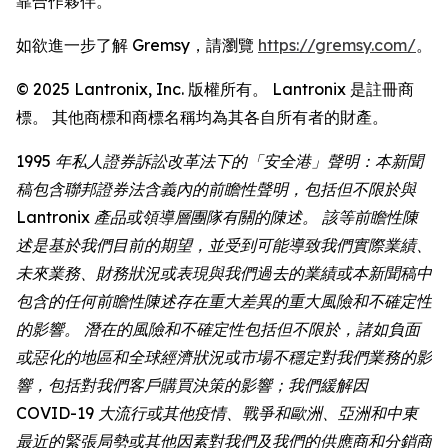
靠合作夥伴。
如欲進一步了解 Gremsy，請瀏覽
https://gremsy.com/
。
© 2025 Lantronix, Inc. 版權所有。 Lantronix 是註冊商
標。 其他商標和商標名稱均為其各自所有者的財產。
1995 年私人證券訴訟改革法下的「安全港」聲明：本新聞
稿包含聯邦證券法含義內的前瞻性聲明，包括但不限於與
Lantronix 產品或領導層團隊有關的陳述。 該等前瞻性陳
述是基於我們目前的期望，並受到可能導致我們實際業績、
未來業務、財務狀況或表現與我們過去的業績或本新聞稿中
包含的任何前瞻性陳述存在重大差異的重大風險和不確定性
的影響。 潛在的風險和不確定性包括但不限於，諸如負面
或惡化的地區和全球經濟狀況或市場不穩定對我們業務的影
響，包括對我們客戶購買決策的影響；我們緩解因
COVID-19 大流行或其他疫情、戰爭和歐洲、亞洲和中東
最近的緊張局勢或其他因素對我們及我們的供應商和分銷商