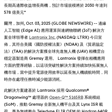
長期高邊際收益增長商機，預計市場規模將於 2030 年達到
578 億美元*
爾灣，加州, Oct. 03, 2025 (GLOBE NEWSWIRE) -- 邊緣
人工智能 (Edge AI) 應用運算與連網物聯網 (IoT) 解決方
案全球領導者
Lantronix Inc.
(NASDAQ: LTRX) 今日宣
佈，其符合美國《國防授權法案》(NDAA) 及《貿易協定
法》(TAA) 的解決方案獲全球先進無人機 (UAV) 相機雲台
穩定器製造商 Gremsy 選用。 Lantronix 發揮在相機應用
方面的豐厚經驗，以這項突破性解決方案持續加快拓展無人
機市場，當中提升電源使用效率以延長無人機續航時間，同
時亦在處理任務時減少能源消耗。
此解決方案建基於 Lantronix 採用 Qualcomm®
Dragonwing™ 處理器的
Open-Q™ 5165RB
系統模組
(SoM)，推動 Gremsy 全新無人機平台及其 Lynx ISR 載
荷，專為無縫整合 Teledyne FLIR OEM 的 Hadron 640R