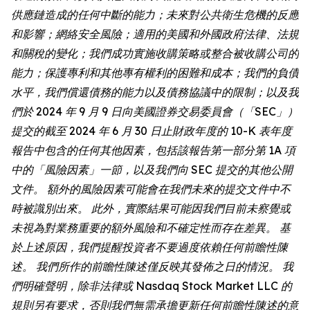
供應鏈造成的任何中斷的能力；未來對公共衛生危機的反應
和影響；網絡安全風險；適用的美國和外國政府法律、法規
和關稅的變化；我們成功實施收購策略或整合被收購公司的
能力；保護專利和其他專有權利的困難和成本；我們的負債
水平，我們償還債務的能力以及債務協議中的限制；以及我
們於 2024 年 9 月 9 日向美國證券交易委員會（「SEC」）
提交的截至 2024 年 6 月 30 日止財政年度的 10-K 表年度
報告中包含的任何其他因素，包括該報告第一部分第 1A 項
中的「風險因素」一節，以及我們向 SEC 提交的其他公開
文件。 額外的風險因素可能會在我們未來的提交文件中不
時被識別出來。 此外，實際結果可能因我們目前未察覺或
未視為對業務重要的額外風險和不確定性而存在差異。 基
於上述原因，我們提醒投資者不要過度依賴任何前瞻性陳
述。 我們所作的前瞻性陳述僅反映其發佈之日的情況。 我
們明確聲明，除非法律或 Nasdaq Stock Market LLC 的
規則另有要求，否則我們無需承擔更新任何前瞻性陳述的意