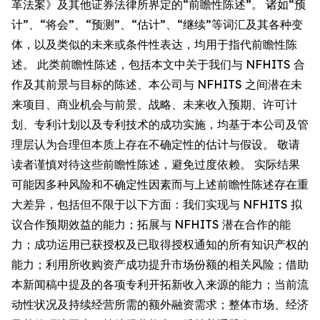
革法案》及其他证券法律所界定的“前瞻性陈述”。 诸如“预
计”、“将会”、“预测”、“估计”、“继续”等词汇及其各种变
体，以及类似的未来或条件性表达，均用于指代前瞻性陈
述。 此类前瞻性陈述，包括本文中关于我们与 NFHITS 合
作及其前景与目标的陈述、本公司与 NFHITS 之间潜在未
来项目、商业机会与前景、战略、未来收入预期、许可计
划、专利计划以及专利技术的成功实施，均基于本公司及管
理层认为合理但本质上存在不确定性的估计与假设。 敬请
读者谨慎对待这些前瞻性陈述，避免过度依赖。 实际结果
可能因多种风险和不确定性因素而与上述前瞻性陈述存在重
大差异，包括但不限于以下方面：我们实现与 NFHITS 拟
议合作预期效益的能力；拓展与 NFHITS 潜在合作的能
力；成功运用已获授权及已取得授权通知的所有知识产权的
能力；利用所收购资产成功提升市场份额的相关风险；借助
本新闻稿中提及的各项专利开拓新收入来源的能力；当前流
动性状况及持续经营所需的额外融资需求；整体市场、经济