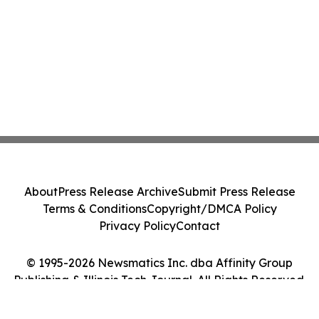
About
Press Release Archive
Submit Press Release
Terms & Conditions
Copyright/DMCA Policy
Privacy Policy
Contact
© 1995-2026 Newsmatics Inc. dba Affinity Group
Publishing & Illinois Tech Journal. All Rights Reserved.
Cookie Settings / Your Privacy Choices