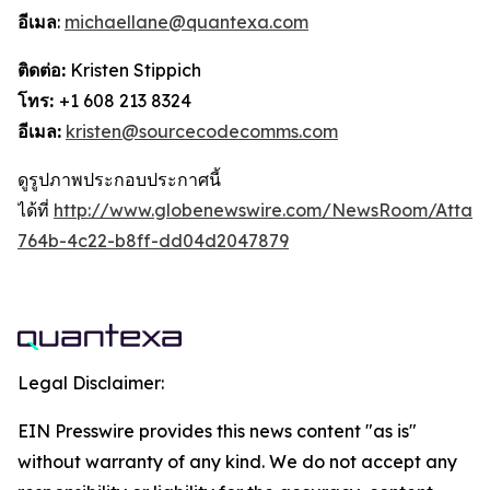
อีเมล
:
michaellane@quantexa.com
ติดต่อ:
Kristen Stippich
โทร:
+1 608 213 8324
อีเมล:
kristen@sourcecodecomms.com
ดูรูปภาพประกอบประกาศนี้
ได้ที่
http://www.globenewswire.com/NewsRoom/Attac
764b-4c22-b8ff-dd04d2047879
Legal Disclaimer:
EIN Presswire provides this news content "as is"
without warranty of any kind. We do not accept any